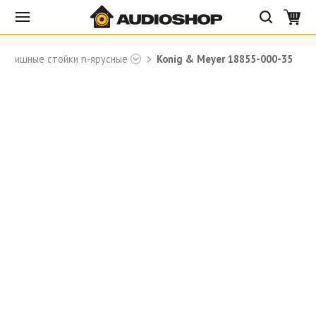
лавишные стойки n-ярусные
Konig & Meyer 18855-000-35