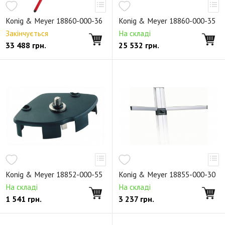
Настенные крепления
Konig & Meyer 18860-000-36
Konig & Meyer 18860-000-35
Держатели для телефонов и планшетов
Закінчується
На складі
33 488
грн.
25 532
грн.
Торговое оборудование
Запасные части
Снято с производства
Konig & Meyer 18852-000-55
Konig & Meyer 18855-000-30
На складі
На складі
1 541
грн.
3 237
грн.