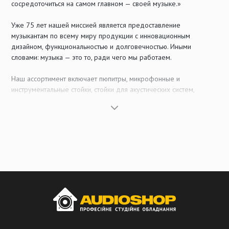
сосредоточиться на самом главном — своей музыке.»
Уже 75 лет нашей миссией является предоставление
музыкантам по всему миру продукции с инновационным
дизайном, функциональностью и долговечностью. Иными
словами: музыка — это то, ради чего мы работаем.
Наш ассортимент включает пюпитры, микрофонные и
инструментальные стойки, стойки для акустических систем,
барабанные троны, стулья и банкетки, а также аксессуары для
светового, звукового и студийного оборудования. Мы открыты
для новейших тенденций и того, каким будет создание музыки в
будущем. Продукция для мультимедийного сегмента является
такой же частью нашего портфолио, как и изделия, которые
десятилетиями задают стандарты и уже стали настоящей
классикой.
От Вертхайма к мировому рынку — такова наша философия: в
соответствии с нашими стандартами качества практически все
металлические и пластиковые компоненты нашей продукции
производятся собственными силами. Мы понимаем