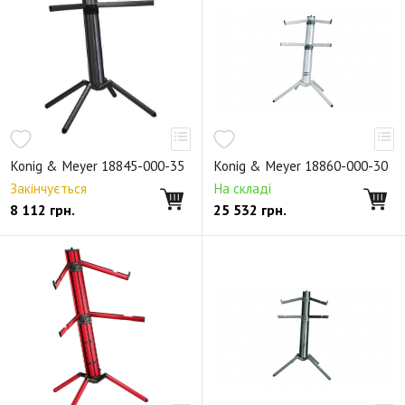
Подставки и держатели для струнных
Подставки и держатели для духовых
Подставки для ударных и перкуссии
Настроечный инструмент
Стойки для усилителей, микшеров и акустики
Konig & Meyer 18845-000-35
Konig & Meyer 18860-000-30
Держатели для наушников
Закінчується
На складі
8 112
грн.
25 532
грн.
19-дюймовое оборудование
Рэковые сетевые распределители
Стойки для акустики
Стойки для мониторов
Стойки-трубы для расширения
Настенные и потолочные кронштейны
Аксессуары для акустических стоек
Стойки для света
Аксессуары для световых приборов
Сценическое оборудование
Мультимедия-стойки