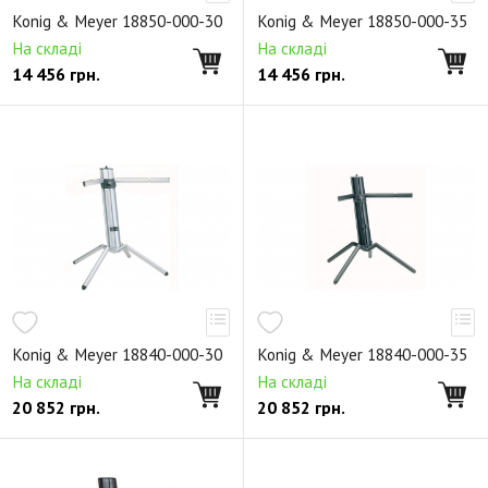
Держатели для микрофона
Аксессуары
Konig & Meyer 18850-000-30
Konig & Meyer 18850-000-35
Клавишные стойки X-образные
На складі
На складі
14 456
грн.
14 456
грн.
Клавишные стойки П-образные
Клавишные стойки n-ярусные
Стойки для аккордеонов
Аксессуары для клавишные стоек
Светильники
Банкетки
Стулья для клавишных
Стулья для пианистов
Стулья для барабанщика
Стулья универсальные
Аксессуары для стульев
Складные пюпитры
Не складные пюпитры
Деревянные пюпитры
Раздвижные пюпитры
Konig & Meyer 18840-000-30
Konig & Meyer 18840-000-35
Дирижерские пюпитры
Звукоизоляционные пюпитры
На складі
На складі
20 852
грн.
20 852
грн.
Подставки для нот
Освещение для пюпитров
Аксессуары к пюпитрам
Подставки и стойки для гитар
Держатели для гитар