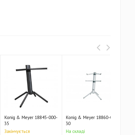
Konig & Meyer 18845-000-
Konig & Meyer 18860-000-
Kon
35
30
36
Закінчується
На складі
Зак