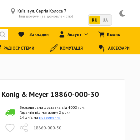
Київ, вул. Сергія Колоса 7
Наш шоурум (за домовленістю)
RU
UA
Закладки
Акаунт
Кошик
РАДІОСИСТЕМИ
КОМУТАЦІЯ
АКСЕСУАРИ
 Konig & Meyer 18860-000-30
Безкоштовна доставка від 4000 грн.
Гарантія від магазину 2 роки
14 днів на
повернення
18860-000-30