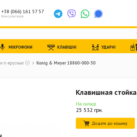
+38 (066) 161 57 57
Консультація
МІКРОФОНИ
КЛАВІШНІ
УДАРНІ
и n-ярусные
Konig & Meyer 18860-000-30
Клавишная стойка
На складі
25 532
грн.
Додати до кошику