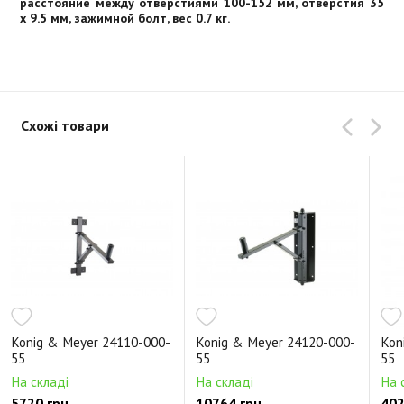
расстояние между отверстиями 100-152 мм, отверстия 35
x 9.5 мм, зажимной болт, вес 0.7 кг.
Схожі товари
Konig & Meyer 24110-000-
Konig & Meyer 24120-000-
Kon
55
55
55
На складі
На складі
На 
5720 грн.
10764 грн.
402