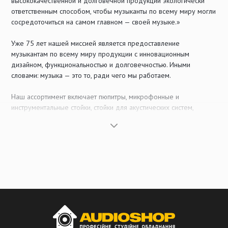
высококачественной и долговечной продукции экологически
ответственным способом, чтобы музыканты по всему миру могли
сосредоточиться на самом главном — своей музыке.»
Уже 75 лет нашей миссией является предоставление
музыкантам по всему миру продукции с инновационным
дизайном, функциональностью и долговечностью. Иными
словами: музыка — это то, ради чего мы работаем.
Наш ассортимент включает пюпитры, микрофонные и
инструментальные стойки, стойки для акустических систем,
барабанные троны, стулья и банкетки, а также аксессуары для
светового, звукового и студийного оборудования. Мы открыты
для новейших тенденций и того, каким будет создание музыки в
будущем. Продукция для мультимедийного сегмента является
такой же частью нашего портфолио, как и изделия, которые
десятилетиями задают стандарты и уже стали настоящей
классикой.
От Вертхайма к мировому рынку — такова наша философия: в
соответствии с нашими стандартами качества практически все
металлические и пластиковые компоненты нашей продукции