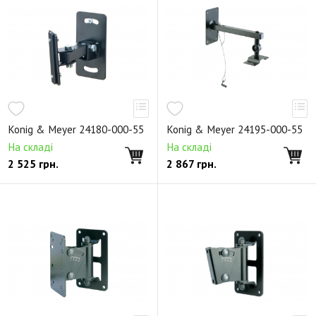
Подставки и держатели для струнных
Подставки и держатели для духовых
Подставки для ударных и перкуссии
Настроечный инструмент
Стойки для усилителей, микшеров и акустики
Konig & Meyer 24180-000-55
Konig & Meyer 24195-000-55
Держатели для наушников
На складі
На складі
2 525
грн.
2 867
грн.
19-дюймовое оборудование
Рэковые сетевые распределители
Стойки для акустики
Стойки для мониторов
Стойки-трубы для расширения
Настенные и потолочные кронштейны
Аксессуары для акустических стоек
Стойки для света
Аксессуары для световых приборов
Сценическое оборудование
Мультимедия-стойки