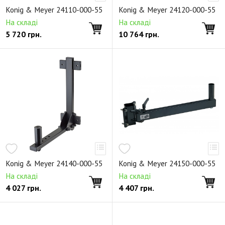
Держатели для микрофона
Аксессуары
Konig & Meyer 24110-000-55
Konig & Meyer 24120-000-55
Клавишные стойки X-образные
На складі
На складі
5 720
грн.
10 764
грн.
Клавишные стойки П-образные
Клавишные стойки n-ярусные
Стойки для аккордеонов
Аксессуары для клавишные стоек
Светильники
Банкетки
Стулья для клавишных
Стулья для пианистов
Стулья для барабанщика
Стулья универсальные
Аксессуары для стульев
Складные пюпитры
Не складные пюпитры
Деревянные пюпитры
Раздвижные пюпитры
Konig & Meyer 24140-000-55
Konig & Meyer 24150-000-55
Дирижерские пюпитры
Звукоизоляционные пюпитры
На складі
На складі
4 027
грн.
4 407
грн.
Подставки для нот
Освещение для пюпитров
Аксессуары к пюпитрам
Подставки и стойки для гитар
Держатели для гитар