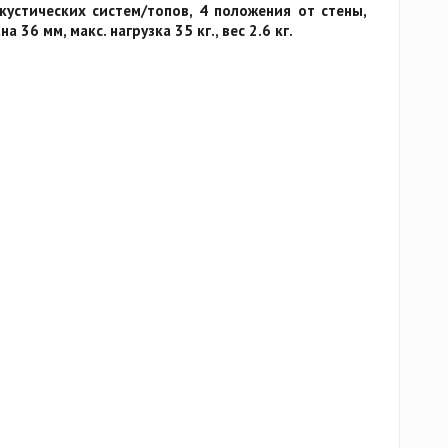
устических систем/топов, 4 положения от стены,
 36 мм, макс. нагрузка 35 кг., вес 2.6 кг.