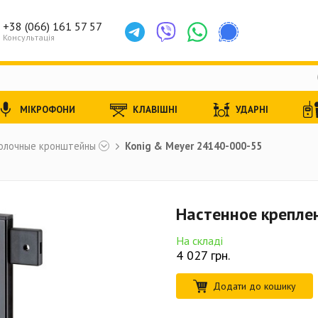
+38 (066) 161 57 57
Консультація
МІКРОФОНИ
КЛАВІШНІ
УДАРНІ
толочные кронштейны
Konig & Meyer 24140-000-55
Настенное крепле
На складі
4 027
грн.
Додати до кошику