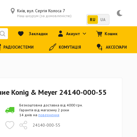
Київ, вул. Сергія Колоса 7
Наш шоурум (за домовленістю)
RU
UA
Закладки
Акаунт
Кошик
РАДІОСИСТЕМИ
КОМУТАЦІЯ
АКСЕСУАРИ
ние Konig & Meyer 24140-000-55
Безкоштовна доставка від 4000 грн.
Гарантія від магазину 2 роки
14 днів на
повернення
24140-000-55