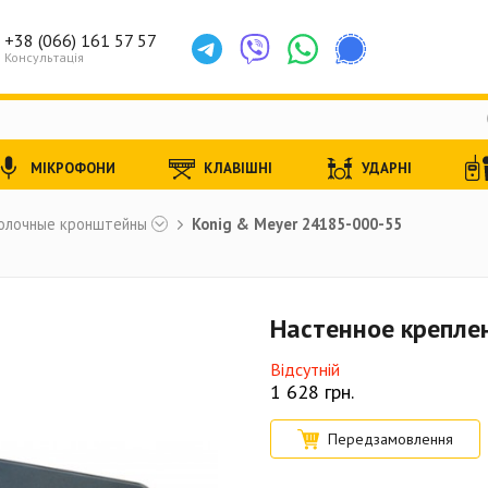
+38 (066) 161 57 57
Консультація
МІКРОФОНИ
КЛАВІШНІ
УДАРНІ
толочные кронштейны
Konig & Meyer 24185-000-55
Настенное крепле
Відсутній
1 628
грн.
Передзамовлення