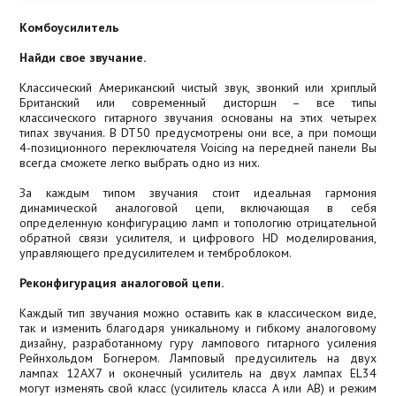
Комбоусилитель
Найди свое звучание.
Классический Американский чистый звук, звонкий или хриплый
Британский или современный дисторшн – все типы
классического гитарного звучания основаны на этих четырех
типах звучания. В DT50 предусмотрены они все, а при помощи
4-позиционного переключателя Voicing на передней панели Вы
всегда сможете легко выбрать одно из них.
За каждым типом звучания стоит идеальная гармония
динамической аналоговой цепи, включающая в себя
определенную конфигурацию ламп и топологию отрицательной
обратной связи усилителя, и цифрового HD моделирования,
управляющего предусилителем и темброблоком.
Реконфигурация аналоговой цепи.
Каждый тип звучания можно оставить как в классическом виде,
так и изменить благодаря уникальному и гибкому аналоговому
дизайну, разработанному гуру лампового гитарного усиления
Рейнхольдом Богнером. Ламповый предусилитель на двух
лампах 12AX7 и оконечный усилитель на двух лампах EL34
могут изменять свой класс (усилитель класса A или AB) и режим