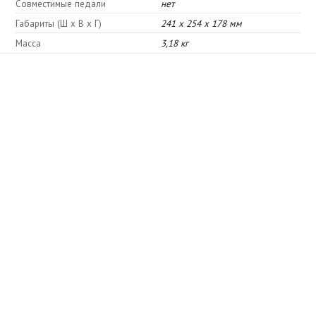
Совместимые педали
нет
Габариты (Ш х В х Г)
241 х 254 х 178 мм
Масса
3,18 кг
Схожі товари
Відгуки про Line6 Micro Spider