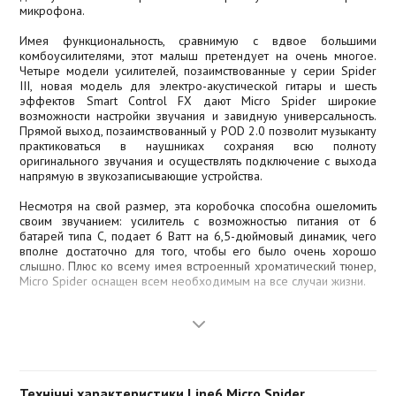
микрофона.
Имея функциональность, сравнимую с вдвое большими
комбоусилителями, этот малыш претендует на очень многое.
Четыре модели усилителей, позаимствованные у серии Spider
III, новая модель для электро-акустической гитары и шесть
эффектов Smart Control FX дают Micro Spider широкие
возможности настройки звучания и завидную универсальность.
Прямой выход, позаимствованный у POD 2.0 позволит музыканту
практиковаться в наушниках сохраняя всю полноту
оригинального звучания и осуществлять подключение с выхода
напрямую в звукозаписывающие устройства.
Несмотря на свой размер, эта коробочка способна ошеломить
своим звучанием: усилитель с возможностью питания от 6
батарей типа С, подает 6 Ватт на 6,5-дюймовый динамик, чего
вполне достаточно для того, чтобы его было очень хорошо
слышно. Плюс ко всему имея встроенный хроматический тюнер,
Micro Spider оснащен всем необходимым на все случаи жизни.
Этот прочный и надежный комбоусилитель всегда готов прийти к
Вам на помощь, где бы ни посетило Вас вдохновение.
Технічні характеристики Line6 Micro Spider