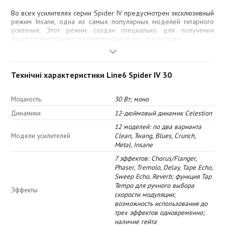
Во всех усилителях серии Spider IV предусмотрен эксклюзивный
режим Insane, одна из самых популярных моделей гитарного
усиления. Этот режим создан специально для получения
душераздирающего, захватывающего дух дисторшна.
3-полосный эквалайзер
Доведите звучание Вашей гитары до совершенства при
Технічні характеристики Line6 Spider IV 30
помощи 3-полосного эквалайзера, с помощью которого Вы
сможете выделить среднечастотное звучание, обрезав бас и
высокие частоты, получив именно тот звук, который Вам
Мощность
30 Вт; моно
необходим.
Динамики
12-дюймовый динамик Celestion
Показать »
12 моделей: по два варианта
Драйвовое звучание
Модели усилителей
Clean, Twang, Blues, Crunch,
Metal, Insane
Хотите добавить в звучание «песка»? Для этого в Spider IV 15
предусмотрен регулятор Drive, с помощью которого Вы
7 эффектов: Chorus/Flanger,
сможете добавить в звучание столько дисторшна, сколько Вам
Phaser, Tremolo, Delay, Tape Echo,
нужно. И кроме того, выставив этот регулятор на минимум, Вы
Sweep Echo, Reverb; функция Tap
даже сможете добиться классического легкого овердрайва.
Tempo для ручного выбора
Эффекты
скорости модуляции;
Переключение каналов
возможность использования до
трех эффектов одновременно;
При помощи регулятора Channel volume Вы сможете
наличие гейта