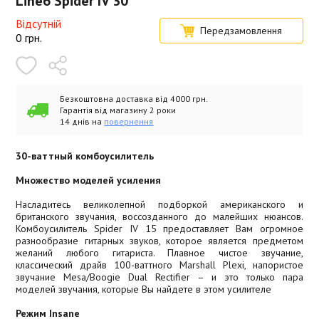
Line6 Spider IV 30
Відсутній
Передзамовлення
0
грн.
Безкоштовна доставка від 4000 грн.
Гарантія від магазину 2 роки
14 днів на
повернення
30-ваттный комбоусилитель
Множество моделей усиления
Насладитесь великолепной подборкой американского и
британского звучания, воссозданного до малейших нюансов.
Комбоусилитель Spider IV 15 предоставляет Вам огромное
разнообразие гитарных звуков, которое является предметом
желаний любого гитариста. Плавное чистое звучание,
классический драйв 100-ваттного Marshall Plexi, напористое
звучание Mesa/Boogie Dual Rectifier – и это только пара
моделей звучания, которые Вы найдете в этом усилителе
Режим Insane