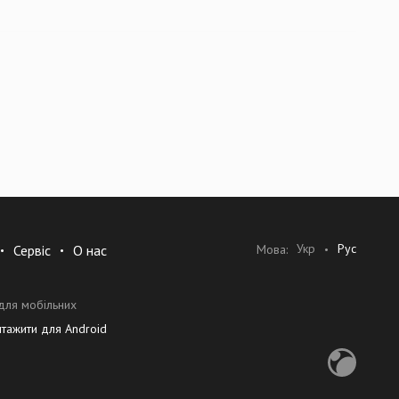
ючительно как кардиоидные и характеризуются замечательным
етрозащита. Микрофоны 900-й серии в большинстве случаев
 результаты. Все динамические микрофоны разработаны как
а. Все микрофоны MB QUART главным образом разработаны для
астика. Даже при самых жестких условиях – например, в
льзовательскую долговечность, оставаясь неповрежденными.
Укр
Рус
Мова:
Сервіс
О нас
для мобільних
шума без ущерба комфортности при длительном ношении
нтажити для Android
щениях.