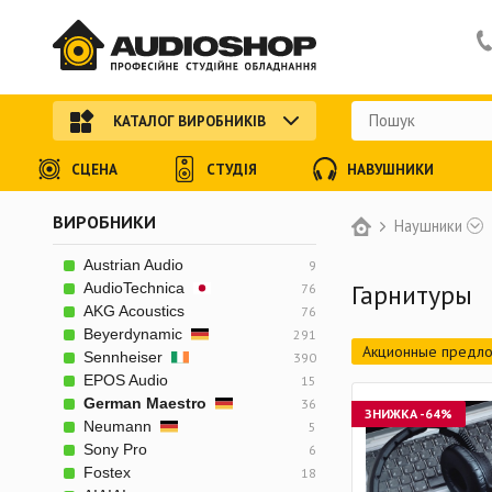
КАТАЛОГ ВИРОБНИКІВ
СЦЕНА
СТУДІЯ
НАВУШНИКИ
ВИРОБНИКИ
Наушники
Austrian Audio
9
Гарнитуры
AudioTechnica
76
AKG Acoustics
76
Beyerdynamic
291
Акционные предл
Sennheiser
390
EPOS Audio
15
German Maestro
36
ЗНИЖКА
-64%
Neumann
5
Sony Pro
6
Fostex
18