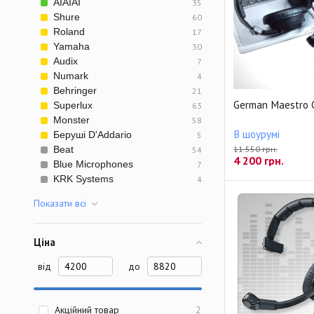
AIAIAI
35
Shure
60
Roland
17
Yamaha
30
Audix
7
Numark
4
Behringer
21
German Maestro 
Superlux
63
Monster
58
В шоурумі
Беруші D'Addario
5
11 550 грн.
Beat
54
4 200
грн.
Blue Microphones
7
KRK Systems
4
Показати всi
Ціна
від
до
Акційний товар
2