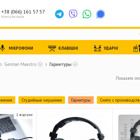
+38 (066) 161 57 57
Консультація
МІКРОФОНИ
КЛАВІШНІ
УДАРНІ
German Maestro
Гарнитуры
Показати спо
ожения
Студийные наушники
Гарнитуры
Снято с производств
2 відгуки