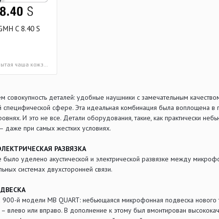
GMH C 8.40 S
односторонняя закрытая чаша кожзам
чем совокупность деталей: удобные наушники с замечательным качество
 специфической сфере. Эта идеальная комбинация была воплощена в г
ровнях. И это не все. Детали оборудования, такие, как практически не
 даже при самых жестких условиях.
ЭЛЕКТРИЧЕСКАЯ РАЗВЯЗКА
 было уделено акустической и электрической развязке между микроф
льных системах двухсторонней связи.
ДВЕСКА
а 900-й модели MB QUART: небьющаяся микрофонная подвеска нового 
– влево или вправо. В дополнение к этому был вмонтирован высокока