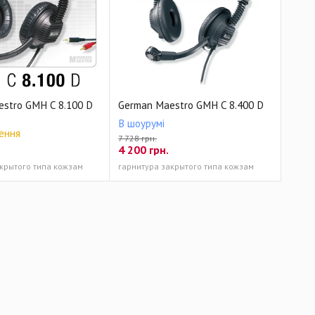
stro GMH C 8.100 D
German Maestro GMH C 8.400 D
В шоурумі
ення
7 728 грн.
4 200
грн.
крытого типа кожзам
гарнитура закрытого типа кожзам