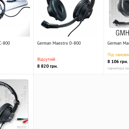
C-800
German Maestro D-800
German Mae
Під замовл
Відсутній
8 106
грн.
8 820
грн.
гарнитура за