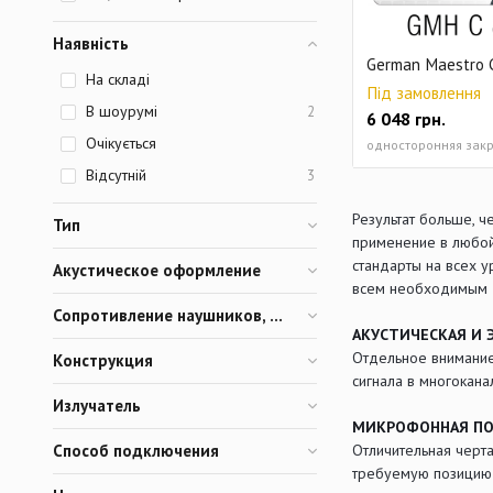
Наявність
German Maestro 
На складі
Під замовлення
В шоурумі
2
6 048
грн.
Очікується
Відсутній
3
Результат больше, 
Тип
применение в любой
стандарты на всех у
Акустическое оформление
всем необходимым –
Сопротивление наушников, Ом
АКУСТИЧЕСКАЯ И 
Отдельное внимание
Конструкция
сигнала в многокана
Излучатель
МИКРОФОННАЯ ПО
Отличительная черт
Способ подключения
требуемую позицию 