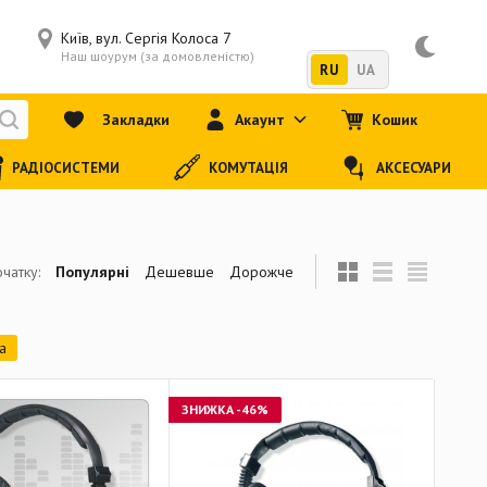
Київ, вул. Сергія Колоса 7
Наш шоурум (за домовленістю)
RU
UA
Закладки
Акаунт
Кошик
РАДІОСИСТЕМИ
КОМУТАЦІЯ
АКСЕСУАРИ
чатку:
Популярні
Дешевше
Дорожче
а
ЗНИЖКА
-46%