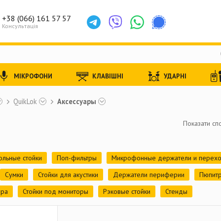
+38 (066) 161 57 57
Консультація
МІКРОФОНИ
КЛАВІШНІ
УДАРНІ
QuikLok
Аксессуары
Показати спо
льные стойки
Поп-фильтры
Микрофонные держатели и перехо
Сумки
Стойки для акустики
Держатели периферии
Пюпит
ура
Стойки под мониторы
Рэковые стойки
Стенды