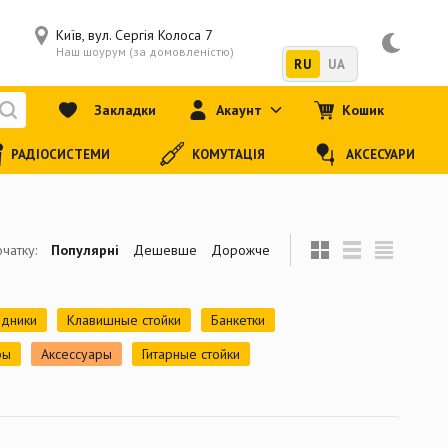
Київ, вул. Сергія Колоса 7
Наш шоурум (за домовленістю)
RU
UA
Закладки
Акаунт
Кошик
РАДІОСИСТЕМИ
КОМУТАЦІЯ
АКСЕСУАРИ
чатку:
Популярні
Дешевше
Дорожче
дники
Клавишные стойки
Банкетки
ры
Аксессуары
Гитарные стойки