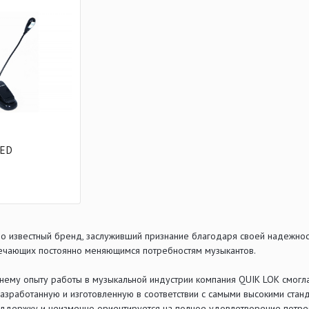
LED
о известный бренд, заслуживший признание благодаря своей надежност
ечающих постоянно меняющимся потребностям музыкантов.
нему опыту работы в музыкальной индустрии компания QUIK LOK смогл
разработанную и изготовленную в соответствии с самыми высокими ста
держку и неизменно ориентируется на полное удовлетворение потреб