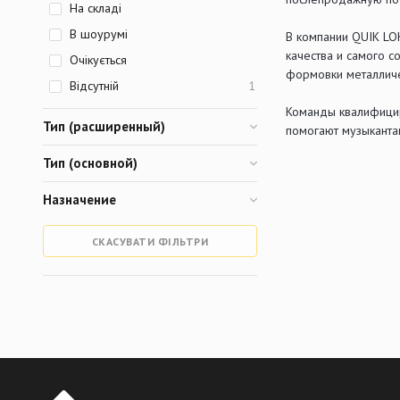
На складі
В шоурумі
В компании QUIK LOK
качества и самого 
Очікується
формовки металличе
Відсутній
1
Команды квалифицир
Тип (расширенный)
помогают музыканта
Тип (основной)
Назначение
СКАСУВАТИ ФІЛЬТРИ