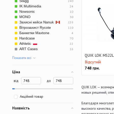
Stagg
240
IK Multimedia
24
Nowsonic
10
MONO
30
Захисні кейси Nanuk
159
Вітрозахист Rycote
110
Банкетки Maxtone
4
Hardcase
70
Athletic
22
ART Cases
16
QUIK LOK MS22
Показати всi
Відсутній
748
грн.
Ціна
від
до
QUIK LOK — всемирн
новых решений, отв
Акційний товар
Благодаря многолет
Наявність
высокого качества, 
послепродажную под