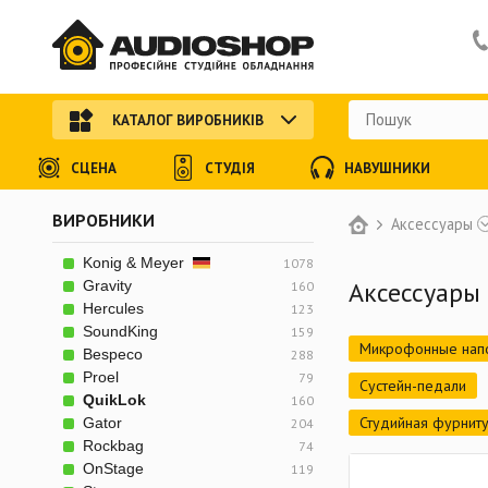
КАТАЛОГ ВИРОБНИКІВ
СЦЕНА
СТУДІЯ
НАВУШНИКИ
ВИРОБНИКИ
Аксессуары
Konig & Meyer
1078
Аксессуары
Gravity
160
Hercules
123
SoundKing
159
Микрофонные напо
Bespeco
288
Proel
79
Сустейн-педали
QuikLok
160
Студийная фурнит
Gator
204
Rockbag
74
OnStage
119