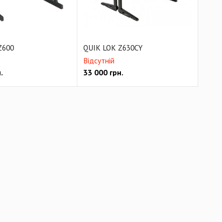
Z600
QUIK LOK Z630CY
Відсутній
.
33 000
грн.