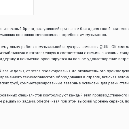
о известный бренд, заслуживший признание благодаря своей надежност
ечающих постоянно меняющимся потребностям музыкантов.
нему опыту работы в музыкальной индустрии компания QUIK LOK смогл
разработанную и изготовленную в соответствии с самыми высокими ста
держку и неизменно ориентируется на полное удовлетворение потреб
 все изделия, от этапа проектирования до окончательного производст
современного технологического оборудования в отрасли, включая авто
ских труб, компьютеризированные лазерные установки для резки стал
ованных специалистов контролируют каждый этап производственного 
м решать их задачи, обеспечивая при этом высокий уровень сервиса, 