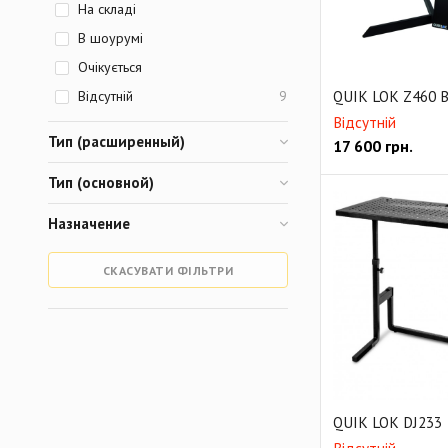
На складі
В шоурумі
Очікується
QUIK LOK Z460 
Відсутній
9
Відсутній
Тип (расширенный)
17 600
грн.
Тип (основной)
Назначение
СКАСУВАТИ ФІЛЬТРИ
QUIK LOK DJ233