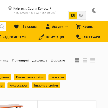
Київ, вул. Сергія Колоса 7
Наш шоурум (за домовленістю)
RU
UA
Закладки
Акаунт
Кошик
РАДІОСИСТЕМИ
КОМУТАЦІЯ
АКСЕСУАРИ
чатку:
Популярні
Дешевше
Дорожче
дники
Клавишные стойки
Банкетки
ры
Аксессуары
Гитарные стойки