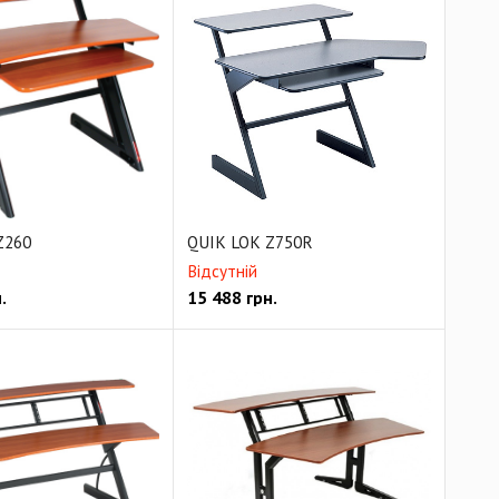
Z260
QUIK LOK Z750R
Відсутній
.
15 488
грн.