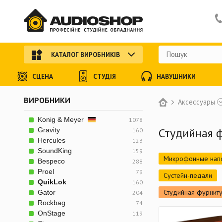
КАТАЛОГ ВИРОБНИКІВ
СЦЕНА
СТУДІЯ
НАВУШНИКИ
ВИРОБНИКИ
Аксессуары
Konig & Meyer
1078
Студийная 
Gravity
160
Hercules
123
SoundKing
159
Микрофонные напо
Bespeco
288
Proel
79
Сустейн-педали
QuikLok
160
Студийная фурнит
Gator
204
Rockbag
74
OnStage
119