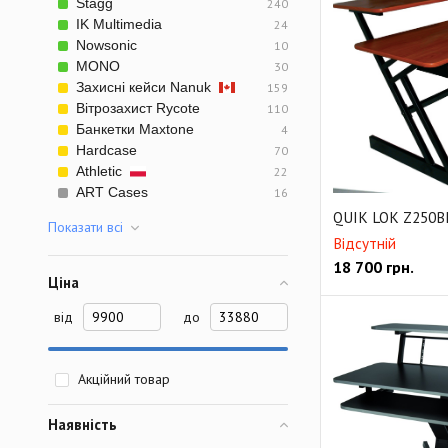
Stagg
240
IK Multimedia
24
Nowsonic
10
MONO
30
Захисні кейси Nanuk
159
Вітрозахист Rycote
110
Банкетки Maxtone
4
Hardcase
70
Athletic
22
ART Cases
16
QUIK LOK Z250B
Показати всi
Відсутній
18 700
грн.
Ціна
від
до
Акційний товар
Наявність