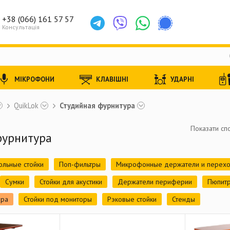
+38 (066) 161 57 57
Консультація
МІКРОФОНИ
КЛАВІШНІ
УДАРНІ
QuikLok
Студийная фурнитура
Показати спо
фурнитура
льные стойки
Поп-фильтры
Микрофонные держатели и перехо
Сумки
Стойки для акустики
Держатели периферии
Пюпит
ура
Стойки под мониторы
Рэковые стойки
Стенды