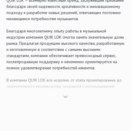
QUIK LOK — всемирно известный бренд, заслуживший признание
благодаря своей надежности, креативности и инновационному
подходу к разработке новых решений, отвечающих постоянно
меняющимся потребностям музыкантов.
Благодаря многолетнему опыту работы в музыкальной
индустрии компания QUIK LOK смогла занять значительную долю
рынка. Предлагая продукцию высокого качества, разработанную
и изготовленную в соответствии с самыми высокими
стандартами, компания обеспечивает превосходный сервис,
послепродажную поддержку и неизменно ориентируется на
полное удовлетворение потребностей клиентов.
В компании QUIK LOK все изделия, от этапа проектирования до
окончательного производства, создаются с использованием
только материалов высочайшего качества и самого
современного технологического оборудования в отрасли,
включая автоматизированные сварочные роботы, оборудование
для формовки металлических труб, компьютеризированные
лазерные установки для резки стали и передовой комплекс
порошковой окраски.