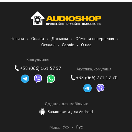
Команды квалифицированных специалистов контролируют
каждый этап производственного процесса. Мы стремимся
предлагать новые решения, которые помогают музыкантам
решать их задачи, обеспечивая при этом высокий уровень
сервиса, послепродажной поддержки и полное
удовлетворение клиентов.
Новини
Оплата
Доставка
Обмін та повернення
Огляди
Сервіс
О нас
Консультація
+38 (066) 161 57 57
Акустика, комутація
+38 (066) 771 12 70
Додаток для мобільних
Завантажити для Android
Укр
Рус
Мова: