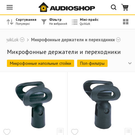
Сортування
Фільтр
Міні-прайс
QuikLok
Микрофонные держатели и переходники
Микрофонные держатели и переходники
Микрофонные напольные стойки
Поп-фильтры
Микрофонные держатели и переходники
Клавишные стойки
Банкетки
Сустейн-педали
Сумки
Стойки для акустики
Держатели периферии
Пюпитры
Аксессуары
Гитарные стойки
Студийная фурнитура
Стойки под мониторы
Рэковые стойки
Стенды