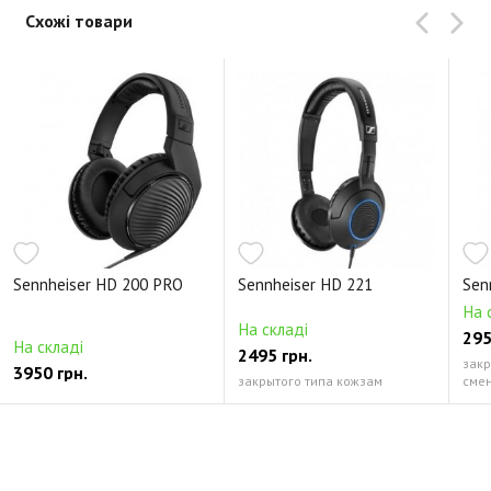
Схожі товари
Sennheiser HD 200 PRO
Sennheiser HD 221
Sen
На 
На складі
295
На складі
2495 грн.
закр
3950 грн.
закрытого типа кожзам
смен
Відгуки про Sennheiser HD 219