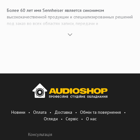
Более 60 лет имя Sennheiser является синонимом
высококачественной продукции и специализированных решений
под заказ во всех областях записи, передачи и
воспроизведения звука. Как один из ведущих поставщиков мира
в области комплексных решений по электроакустической
продукции, системам и услугам, компания Sennheiser постоянно
ставит перед собой задачу находить творческие решения,
которые соответствовали бы требованиям и запросам наших
клиентов.
Кто такие Sennheiser?
Sennheiser electronic – это международная организация с
основным офисом в Германии, в деревне Веннебостель
(Ведемарк), расположенной недалеко от города Ганновер. В
2007 году оборот компании составлял около 395 миллионов
Новини
Оплата
Доставка
Обмін та повернення
евро. Надо сказать, более 83 процентов этой суммы составил
Огляди
Сервіс
О нас
оборот за пределами Германии. В состав продукции входят
наушники, микрофоны, радио микрофоны и мониторные
Консультація
радиосистемы, конференц-системы и информационные системы,