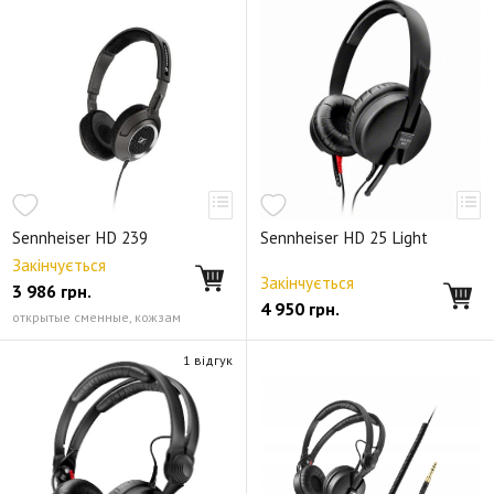
Sennheiser HD 239
Sennheiser HD 25 Light
Закінчується
Закінчується
3 986
грн.
4 950
грн.
открытые сменные, кожзам
1 відгук