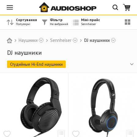
Сортування
Фільтр
Міні-прайс
Наушники
Sennheiser
DJ наушники
DJ наушники
Студийные Hi-End наушники
Бюджетные Hi-End наушники
DJ наушники
PRO гарнитуры
Аксессуары к PRO гарнитурам
Игровые гарнитуры
Амбюшуры
Кабель
Аксессуары
Наушники класса HI-FI
Беспроводные наушники
Портативные бюджетные наушники