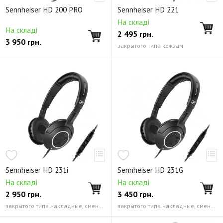
Мониторные портативные наушники
Серия StreetWear
Sennheiser HD 200 PRO
Sennheiser HD 221
Наушники для ТВ
Комплектующие
На складі
На складі
2 495
грн.
Снято с производства
3 950
грн.
закрытого типа кожзам
Sennheiser HD 231i
Sennheiser HD 231G
На складі
На складі
2 950
грн.
3 450
грн.
закрытого типа накладные, сменные (кожзам)
закрытого типа накладные, сменные (кожзам)