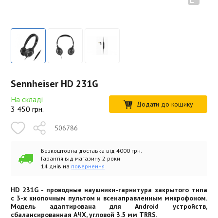
Sennheiser HD 231G
На складі
Додати до кошику
3 450
грн.
506786
Безкоштовна доставка від 4000 грн.
Гарантія від магазину 2 роки
14 днів на
повернення
HD 231G - проводные наушники-гарнитура закрытого типа
с 3-х кнопочным пультом и всенаправленным микрофоном.
Модель адаптирована для Android устройств,
сбалансированная АЧХ, угловой 3.5 мм TRRS.