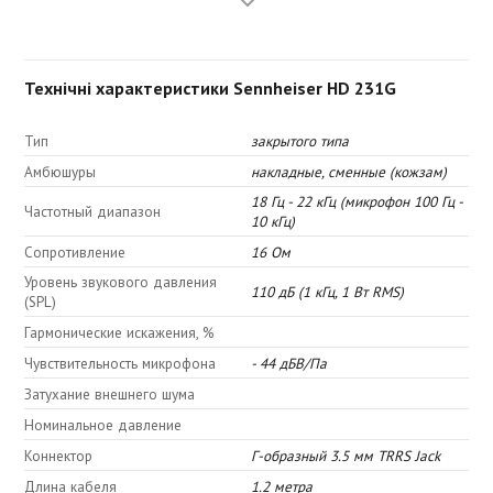
Технічні характеристики Sennheiser HD 231G
Тип
закрытого типа
Амбюшуры
накладные, сменные (кожзам)
18 Гц - 22 кГц (микрофон 100 Гц -
Частотный диапазон
10 кГц)
Сопротивление
16 Ом
Уровень звукового давления
110 дБ (1 кГц, 1 Вт RMS)
(SPL)
Гармонические искажения, %
Чувствительность микрофона
- 44 дБВ/Па
Затухание внешнего шума
Номинальное давление
Коннектор
Г-образный 3.5 мм TRRS Jack
Длина кабеля
1.2 метра