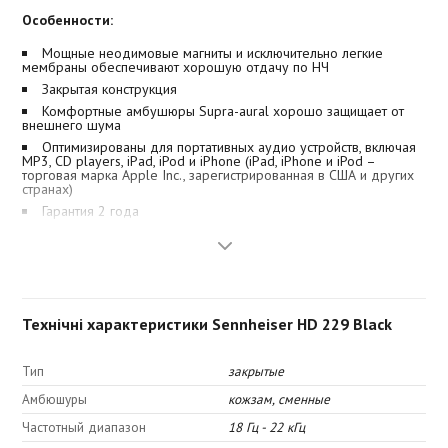
Особенности:
Мощные неодимовые магниты и исключительно легкие
мембраны обеспечивают хорошую отдачу по НЧ
Закрытая конструкция
Комфортные амбушюры Supra-aural хорошо защищает от
внешнего шума
Оптимизированы для портативных аудио устройств, включая
MP3, CD players, iPad, iPod и iPhone (iPad, iPhone и iPod –
торговая марка Apple Inc., зарегистрированная в США и других
странах)
Гарантия 2 года
Технічні характеристики Sennheiser HD 229 Black
Тип
закрытые
Амбюшуры
кожзам, сменные
Частотный диапазон
18 Гц - 22 кГц