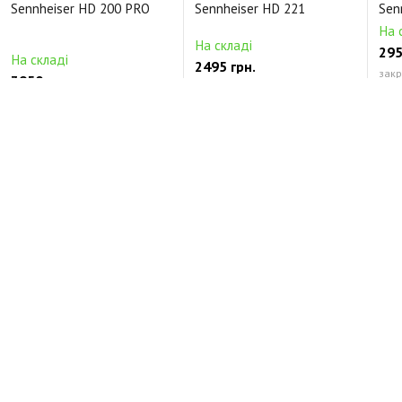
Sennheiser HD 200 PRO
Sennheiser HD 221
Sen
На 
На складі
295
На складі
2495 грн.
закр
3950 грн.
закрытого типа кожзам
смен
Відгуки про Sennheiser HD 229 Black