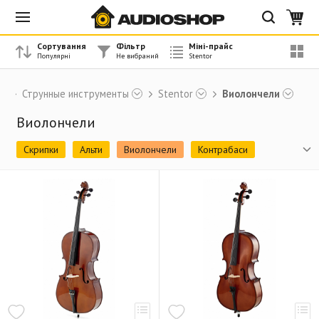
Сортування
Фільтр
Міні-прайс
Струнные инструменты
Stentor
Виолончели
Виолончели
Скрипки
Альти
Виолончели
Контрабаси
Кейси
Смички
Канифоль