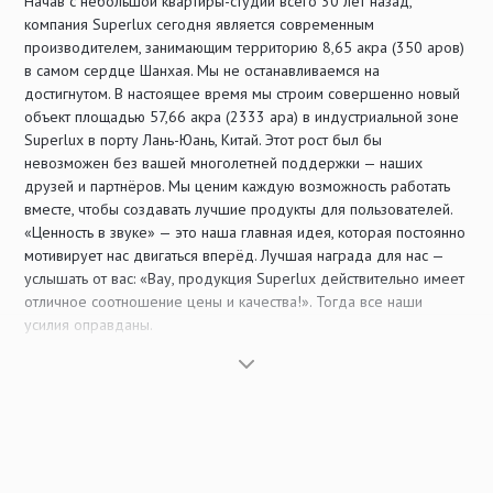
Начав с небольшой квартиры-студии всего 30 лет назад,
компания Superlux сегодня является современным
производителем, занимающим территорию 8,65 акра (350 аров)
в самом сердце Шанхая. Мы не останавливаемся на
достигнутом. В настоящее время мы строим совершенно новый
объект площадью 57,66 акра (2333 ара) в индустриальной зоне
Superlux в порту Лань-Юань, Китай. Этот рост был бы
невозможен без вашей многолетней поддержки — наших
друзей и партнёров. Мы ценим каждую возможность работать
вместе, чтобы создавать лучшие продукты для пользователей.
«Ценность в звуке» — это наша главная идея, которая постоянно
мотивирует нас двигаться вперёд. Лучшая награда для нас —
услышать от вас: «Вау, продукция Superlux действительно имеет
отличное соотношение цены и качества!». Тогда все наши
усилия оправданы.
Мы настаиваем на том, чтобы делать правильные вещи и делать
их правильно от начала до конца. Мы сосредоточены на
электронной аудиопродукции, исследованиях и разработке, а
также производстве. От входа до выхода — от микрофонов,
усилителей и наушников до акустических систем — мы
располагаем очень широким ассортиментом продукции. Наши