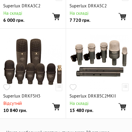
Головные микрофонные гарнитуры
Аксессуары
Superlux DRKA3C2
Superlux DRKA5C2
Настольные стойки
На складі
На складі
6 000
грн.
7 720
грн.
Superlux DRKF5H3
Superlux DRKB5C2MKII
Відсутній
На складі
10 840
грн.
15 480
грн.