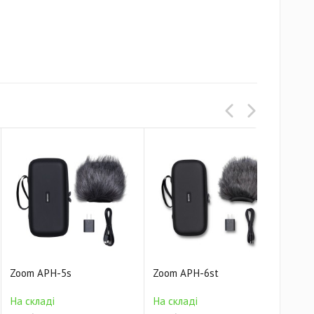
Zoom APH-5s
Zoom APH-6st
Zoo
На 
На складі
На складі
1 03