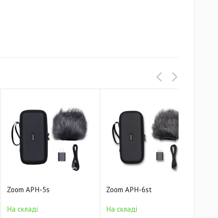
Zoom APH-5s
Zoom APH-6st
Zoo
На 
На складі
На складі
1 03