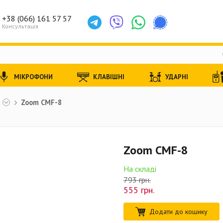
+38 (066) 161 57 57
Консультація
МІКРОФОНИ
КЛАВІШНІ
УДАРНІ
ы
Zoom CMF-8
Zoom CMF-8
На складі
793 грн.
555
грн.
Додати до кошику