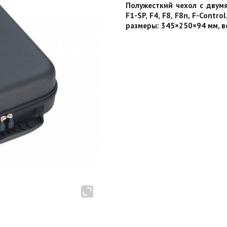
Полужесткий чехол с двумя
F1-SP, F4, F8, F8n, F-Contro
размеры: 345×250×94 мм, ве