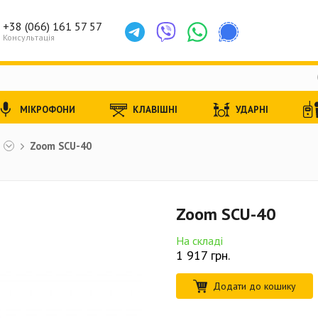
+38 (066) 161 57 57
Консультація
МІКРОФОНИ
КЛАВІШНІ
УДАРНІ
ы
Zoom SCU-40
Zoom SCU-40
На складі
1 917
грн.
Додати до кошику