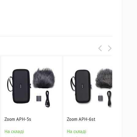
Zoom APH-5s
Zoom APH-6st
Zoo
На 
На складі
На складі
1 03