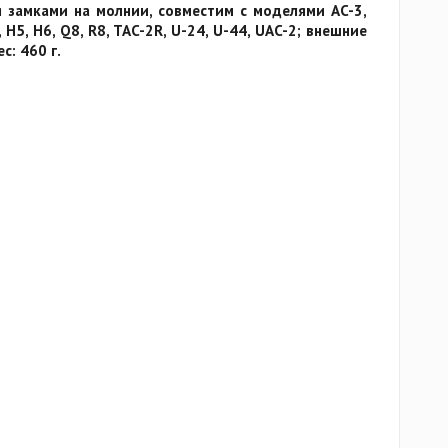
 замками на молнии, совместим с моделями AC-3,
l, H5, H6, Q8, R8, TAC-2R, U-24, U-44, UAC-2; внешние
с: 460 г.