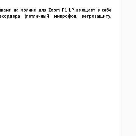
мками на молнии для Zoom F1-LP, вмещает в себе
кордера (петличный микрофон, ветрозащиту,