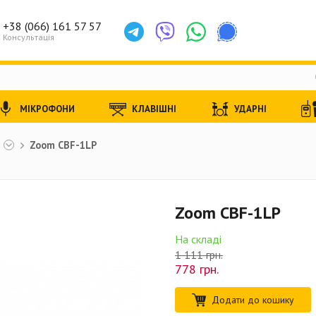
+38 (066) 161 57 57
Консультація
МІКРОФОНИ
КЛАВІШНІ
УДАРНІ
ы
Zoom CBF-1LP
Zoom CBF-1LP
На складі
1 111 грн.
778
грн.
Додати до кошику