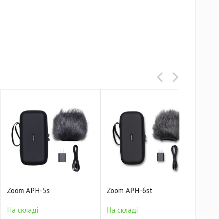
Zoom APH-5s
Zoom APH-6st
Zoo
На 
На складі
На складі
1 03