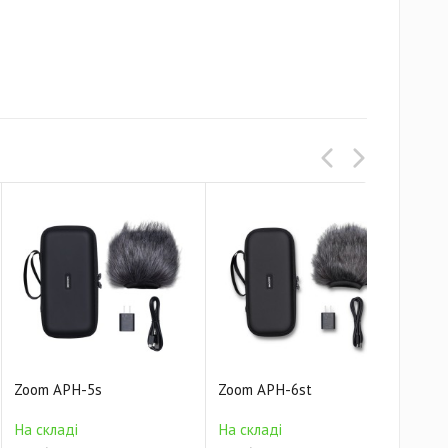
Zoom APH-5s
Zoom APH-6st
Zoo
На 
На складі
На складі
1 03