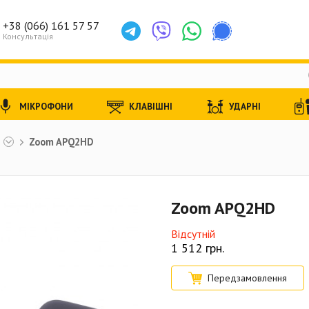
+38 (066) 161 57 57
Консультація
МІКРОФОНИ
КЛАВІШНІ
УДАРНІ
ы
Zoom APQ2HD
Zoom APQ2HD
Відсутній
1 512
грн.
Передзамовлення