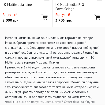
IK Multimedia iLine
IK Multimedia iRIG
PowerBridge
Відсутній
Відсутній
2 000
грн.
3 706
грн.
История компании началась в маленьком городке на севере
Италии. Среди прочего, этот городок известен мировой
столицей автомобилестроения, а также своей изысканной кухней
и родиной особенного уксуса. И естественно родиной одной из
самых инновационных компаний музыкальной индустрии – IK
Multimedia в городе Модена, Италия.
Примерно в 1996 году появились первые сотовые телефоны
размером со средний тостер. Тогда два итальянских инженера
объединились, чтобы решить основную проблему на студии
звукозаписи. Один из них задался вопросом. Можно ли получить
звук классического аналогового тракта на компьютере? Сможем
ли мы эмулировать работу электронных схем с помощью
алгоритмов DSP и обрабатывать аудиосигнал компьютером,
чтобы на выходе получить чистый звук? Ответ был, да. Спустя