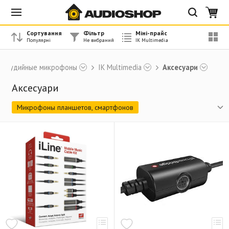
Сортування
Фільтр
Міні-прайс
Студийные микрофоны
IK Multimedia
Аксесуари
Аксесуари
Микрофоны планшетов, смартфонов
Измерительные микрофоны
Стойки, крепления
Аксесуари