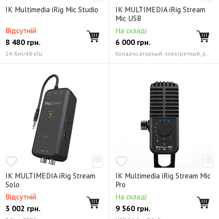
IK Multimedia iRig Mic Studio
IK MULTIMEDIA iRig Stream
Mic USB
Відсутній
На складі
8 480
грн.
6 000
грн.
24-бит/48 кГц
Конденсаторный, электретный, размер капсюля 0,55" Кардиоидная
IK MULTIMEDIA iRig Stream
IK Multimedia iRig Stream Mic
Solo
Pro
Відсутній
На складі
3 002
грн.
9 560
грн.