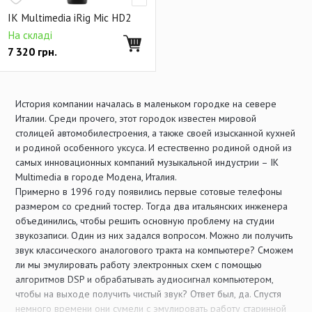
IK Multimedia iRig Mic HD2
На складі
7 320
грн.
История компании началась в маленьком городке на севере
Италии. Среди прочего, этот городок известен мировой
столицей автомобилестроения, а также своей изысканной кухней
и родиной особенного уксуса. И естественно родиной одной из
самых инновационных компаний музыкальной индустрии – IK
Multimedia в городе Модена, Италия.
Примерно в 1996 году появились первые сотовые телефоны
размером со средний тостер. Тогда два итальянских инженера
объединились, чтобы решить основную проблему на студии
звукозаписи. Один из них задался вопросом. Можно ли получить
звук классического аналогового тракта на компьютере? Сможем
ли мы эмулировать работу электронных схем с помощью
алгоритмов DSP и обрабатывать аудиосигнал компьютером,
чтобы на выходе получить чистый звук? Ответ был, да. Спустя
немного времени они сумели с эмулировать работу старинной