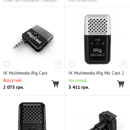
3,5мм TRRS миниджек - стандарт CTIA/AHJ 3,5мм TRRS миниджек (стандарт CTIA) для наушников/гарнитуры, 3,5мм TRS миниджек "сквозной" выход Thru
USB 24-бит/96кГц
IK Multimedia iRig Cast
IK Multimedia iRig Mic Cast 2
Відсутній
На складі
2 075
грн.
3 411
грн.