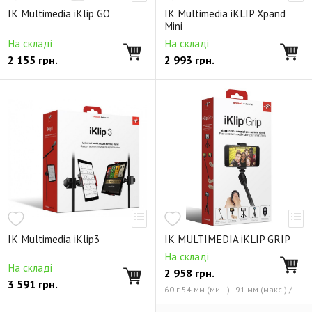
IK Multimedia iKlip GO
IK Multimedia iKLIP Xpand
Mini
На складі
На складі
2 155
грн.
2 993
грн.
IK Multimedia iKlip3
IK MULTIMEDIA iKLIP GRIP
На складі
На складі
2 958
грн.
3 591
грн.
60 г 54 мм (мин.) - 91 мм (макс.) / 2.13" (мин.) - 3.58" (макс.)