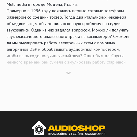
Multimedia в городе Модена, Италия.
Примерно в 1996 году появились первые сотовые телефоны
размером со средний тостер. Тогда два итальянских инженера
объединились, чтобы решить основную проблему на студии
звукозаписи. Один из них задался вопросом. Можно ли получить
звук классического аналогового тракта на компьютере? Сможем
ли мы эмулировать работу электронных схем с помощью
алгоритмов DSP и обрабатывать аудиосигнал компьютером,
чтобы на выходе получить чистый звук? Ответ был, да. Спустя
немного времени они сумели с эмулировать работу старинной
консоли Abbey Road. Таким образом и зародилась компания IK
Multimedia.
Хотя это довольно упрощенная история зарождения компании,
которая сейчас охватывает каждого музыканта на планете, и
имеет основное предназначение со своей философией. А
именно: дать абсолютно каждому музыканту инструмент, в
котором он нуждается, но который недоступен из-за своей
дороговизны. Цель IK Multimedia: воссоздать классические,
легендарные звуки в цифровом мире и сделать их доступными
каждому.