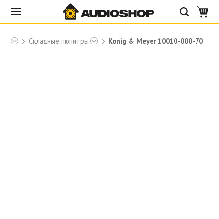
yer
Складные пюпитры
Konig & Meyer 10010-000-70