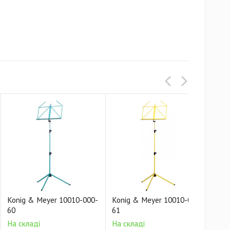
Konig & Meyer 10010-000-
Konig & Meyer 10010-000-
Kon
60
61
65
На складі
На складі
На 