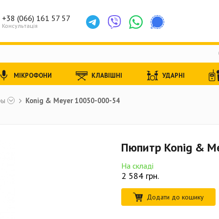
+38 (066) 161 57 57
Консультація
МІКРОФОНИ
КЛАВІШНІ
УДАРНІ
ры
Konig & Meyer 10050-000-54
Пюпитр Konig & M
На складі
2 584
грн.
Додати до кошику