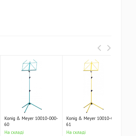
Konig & Meyer 10010-000-
Konig & Meyer 10010-000-
Kon
60
61
65
На складі
На складі
На 