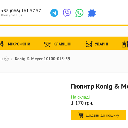
+38 (066) 161 57 57
Консультація
МІКРОФОНИ
КЛАВІШНІ
УДАРНІ
ры
Konig & Meyer 10100-013-59
Пюпитр Konig & M
На складі
1 170
грн.
Додати до кошику