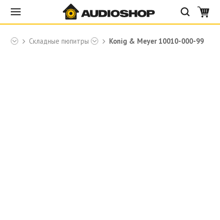
yer
Складные пюпитры
Konig & Meyer 10010-000-99