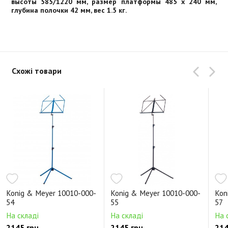
высоты 585/1220 мм, размер платформы 485 х 240 мм,
глубина полочки 42 мм, вес 1.5 кг.
Схожі товари
Konig & Meyer 10010-000-
Konig & Meyer 10010-000-
Kon
54
55
57
На складі
На складі
На 
2145 грн.
2145 грн.
214