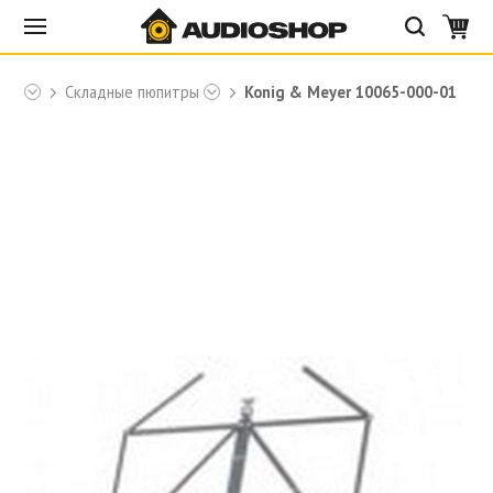
yer
Складные пюпитры
Konig & Meyer 10065-000-01