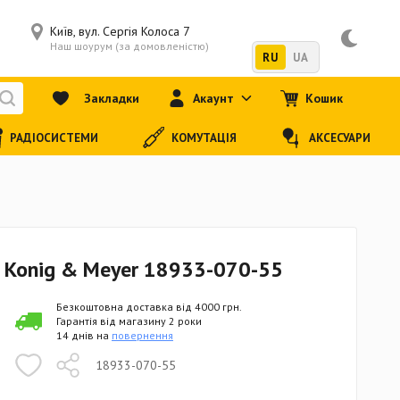
Київ, вул. Сергія Колоса 7
Наш шоурум (за домовленістю)
RU
UA
Закладки
Акаунт
Кошик
РАДІОСИСТЕМИ
КОМУТАЦІЯ
АКСЕСУАРИ
 Konig & Meyer 18933-070-55
Безкоштовна доставка від 4000 грн.
Гарантія від магазину 2 роки
14 днів на
повернення
18933-070-55