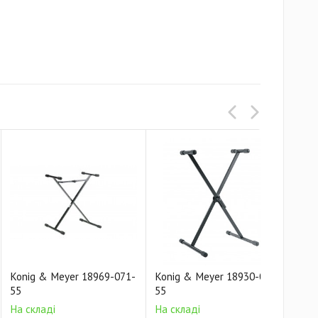
Konig & Meyer 18969-071-
Konig & Meyer 18930-070-
Kon
55
55
55
На складі
На складі
На 