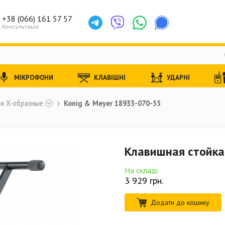
+38 (066) 161 57 57
Консультація
МІКРОФОНИ
КЛАВІШНІ
УДАРНІ
и X-образные
Konig & Meyer 18933-070-55
Клавишная стойка
На складі
3 929
грн.
Додати до кошику