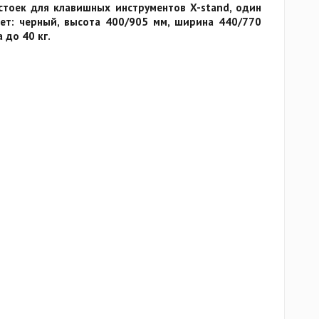
стоек для клавишных инструментов X-stand, один
вет: черный, высота 400/905 мм, ширина 440/770
 до 40 кг.