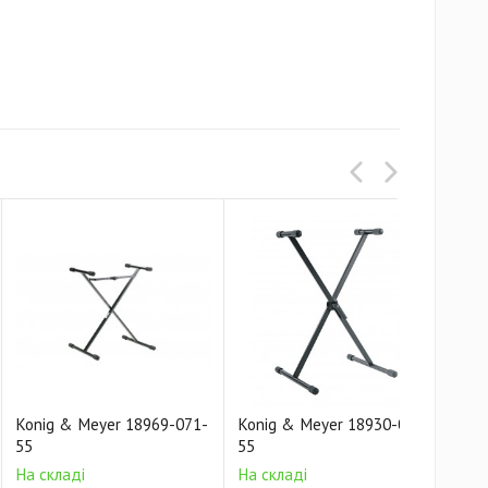
Konig & Meyer 18969-071-
Konig & Meyer 18930-070-
Kon
55
55
55
На складі
На складі
На 