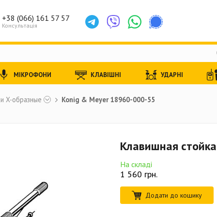
+38 (066) 161 57 57
Консультація
МІКРОФОНИ
КЛАВІШНІ
УДАРНІ
и X-образные
Konig & Meyer 18960-000-55
Клавишная стойка
На складі
1 560
грн.
Додати до кошику