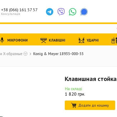
+38 (066) 161 57 57
Консультація
МІКРОФОНИ
КЛАВІШНІ
УДАРНІ
и X-образные
Konig & Meyer 18935-000-55
Клавишная стойка
На складі
1 820
грн.
Додати до кошику