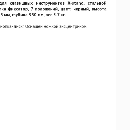
для клавишных инструментов X-stand, стальной
пка-фиксатор, 7 положений, цвет: черный, высота
мм, глубина 350 мм, вес 3.7 кг.
нопка-диск". Оснащен ножкой эксцентриком.