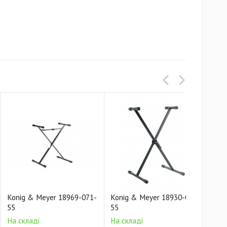
Konig & Meyer 18969-071-
Konig & Meyer 18930-070-
Kon
55
55
55
На складі
На складі
На 