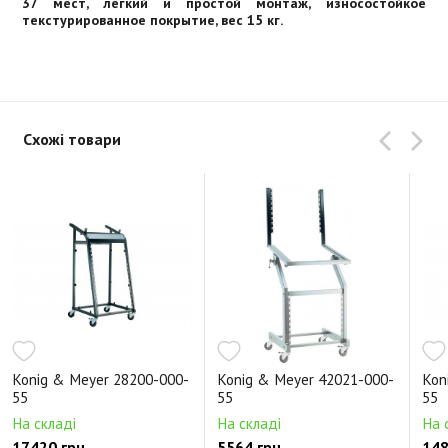
37 мест, легкий и простой монтаж, износостойкое
текстурированное покрытие, вес 15 кг.
Схожі товари
Konig & Meyer 28200-000-
Konig & Meyer 42021-000-
Kon
55
55
55
На складі
На складі
На 
17420 грн.
5564 грн.
148