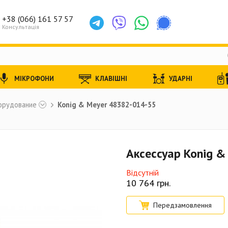
+38 (066) 161 57 57
Консультація
МІКРОФОНИ
КЛАВІШНІ
УДАРНІ
орудование
Konig & Meyer 48382-014-55
Аксессуар Konig 
Відсутній
10 764
грн.
Передзамовлення