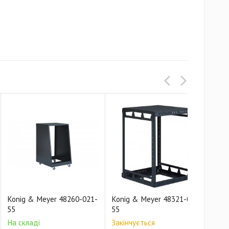
Konig & Meyer 48260-021-
Konig & Meyer 48321-000-
Kon
55
55
55
На складі
Закінчується
Зак