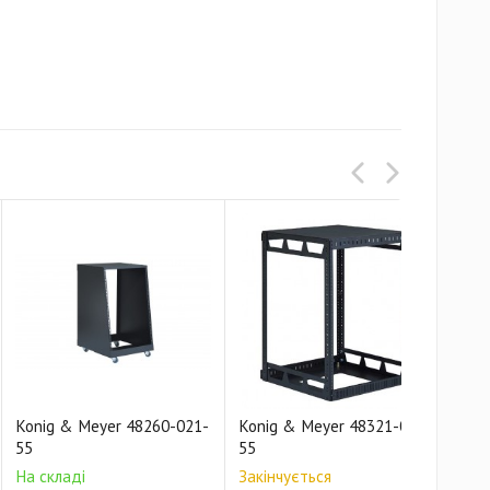
Konig & Meyer 48260-021-
Konig & Meyer 48321-000-
Kon
55
55
55
На складі
Закінчується
Зак