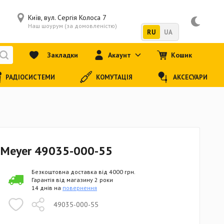
Київ, вул. Сергія Колоса 7
Наш шоурум (за домовленістю)
RU
UA
Закладки
Акаунт
Кошик
РАДІОСИСТЕМИ
КОМУТАЦІЯ
АКСЕСУАРИ
& Meyer 49035-000-55
Безкоштовна доставка від 4000 грн.
Гарантія від магазину 2 роки
14 днів на
повернення
49035-000-55