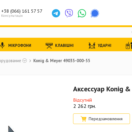
+38 (066) 161 57 57
Консультація
МІКРОФОНИ
КЛАВІШНІ
УДАРНІ
орудование
Konig & Meyer 49035-000-55
Аксессуар Konig 
Відсутній
2 262
грн.
Передзамовлення