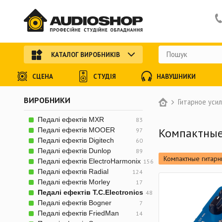
КАТАЛОГ ВИРОБНИКІВ
СЦЕНА
СТУДІЯ
НАВУШНИКИ
ВИРОБНИКИ
Гитарное уси
Педалі ефектів MXR
83
Компактные
Педалі ефектів MOOER
97
Педалі ефектів Digitech
60
Педалі ефектів Dunlop
89
Компактные гитар
Педалі ефектів ElectroHarmonix
156
Педалі ефектів Radial
124
Педалі ефектів Morley
17
Педалі ефектів T.C.Electronics
48
Педалі ефектів Bogner
7
Педалі ефектів FriedMan
14