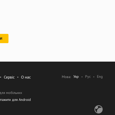
РИ
Укр
Рус
Eng
Мова:
Сервіс
О нас
для мобільних
нтажити для Android