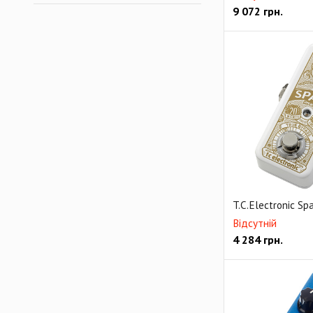
9 072
грн.
T.C.Electronic Sp
Відсутній
4 284
грн.