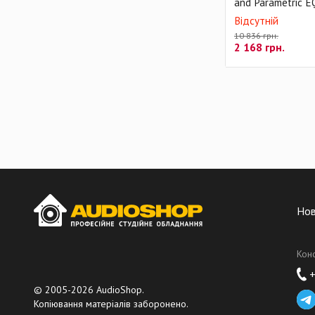
and Parametric E
Відсутній
10 836 грн.
2 168
грн.
Но
Кон
+
© 2005-2026 AudioShop.
Копіювання матеріалів заборонено.