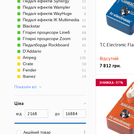
Педалі ефектів Synergy
11
Педалі ефектів Wampler
11
Педалі ефектів WayHuge
6
Педалі ефектів IK Multimedia
11
Blackstar
66
Гітарні процесори Line6
68
Гітарні процесори Zoom
68
T.C.Electronic Fl
Педалборди Rockboard
42
D'Addario
5
Ampeg
101
Відсутній
Crate
30
7 812
грн.
Fender
52
Ibanez
29
ЗНИЖКА
-37%
Показати всi
Ціна
від
до
Акційний товар
5