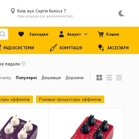
Київ, вул. Сергія Колоса 7
Наш шоурум (за домовленістю)
Закладки
Акаунт
Кошик
РАДІОСИСТЕМИ
КОМУТАЦІЯ
АКСЕСУАРИ
ые педали
чатку:
Популярні
Дешевше
Дорожче
соры эффектов
Рэковые процессоры эффектов