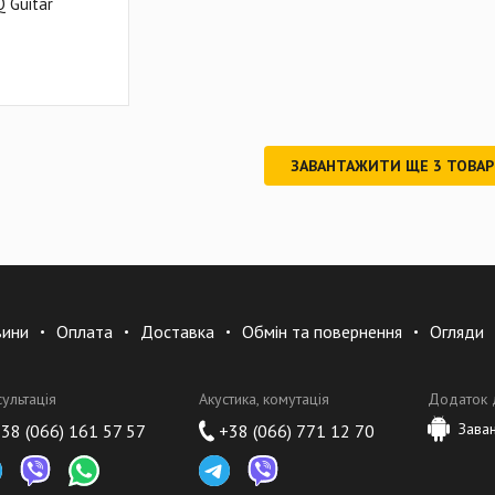
Q Guitar
ЗАВАНТАЖИТИ ЩЕ
3
ТОВА
вини
Оплата
Доставка
Обмін та повернення
Огляди
сультація
Акустика, комутація
Додаток 
Зава
38 (066) 161 57 57
+38 (066) 771 12 70