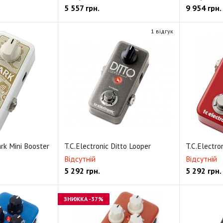
5 557
грн.
9 954
грн.
1 відгук
ark Mini Booster
T.C.Electronic Ditto Looper
T.C.Electro
Відсутній
Відсутній
5 292
грн.
5 292
грн.
ЗНИЖКА
-37%