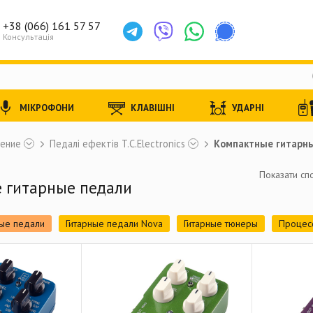
+38 (066) 161 57 57
Консультація
МІКРОФОНИ
КЛАВІШНІ
УДАРНІ
ление
Педалі ефектів T.C.Electronics
Компактные гитарн
Показати спо
 гитарные педали
ные педали
Гитарные педали Nova
Гитарные тюнеры
Процес