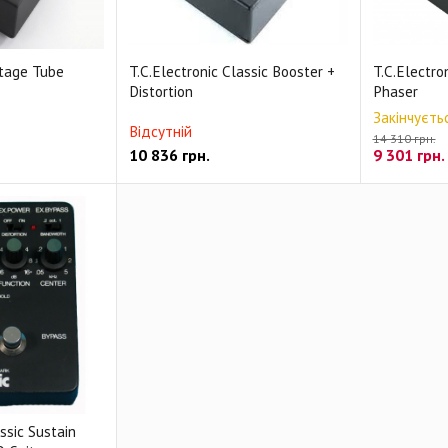
ntage Tube
T.C.Electronic Classic Booster +
T.C.Electro
Distortion
Phaser
Закінчуєть
Відсутній
14 310 грн.
10 836
грн.
9 301
грн.
ssic Sustain