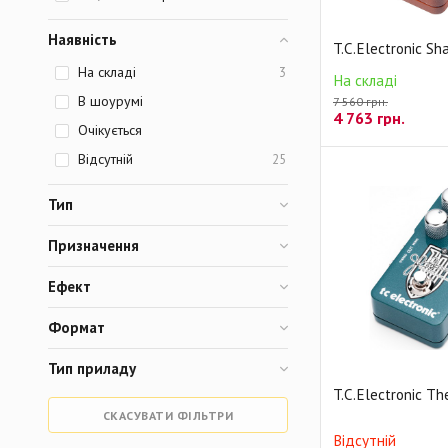
Наявність
T.C.Electronic Sh
На складі
3
На складі
В шоурумі
7 560 грн.
4 763
грн.
Очікується
Відсутній
25
Тип
Призначення
Ефект
Формат
Тип приладу
T.C.Electronic T
СКАСУВАТИ ФІЛЬТРИ
Відсутній