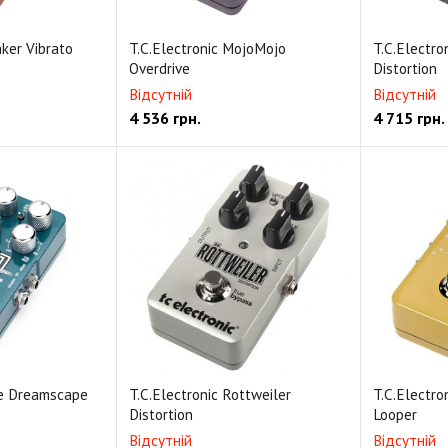
aker Vibrato
T.C.Electronic MojoMojo
T.C.Electro
Overdrive
Distortion
Відсутній
Відсутній
4 536
грн.
4 715
грн.
he Dreamscape
T.C.Electronic Rottweiler
T.C.Electro
Distortion
Looper
Відсутній
Відсутній