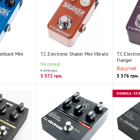
ashback Mini
T.C.Electronic Shaker Mini Vibrato
T.C.Electro
Flanger
На складі
Відсутній
5 670 грн.
3 572
грн.
5 376
грн.
ЗНИЖКА
-35