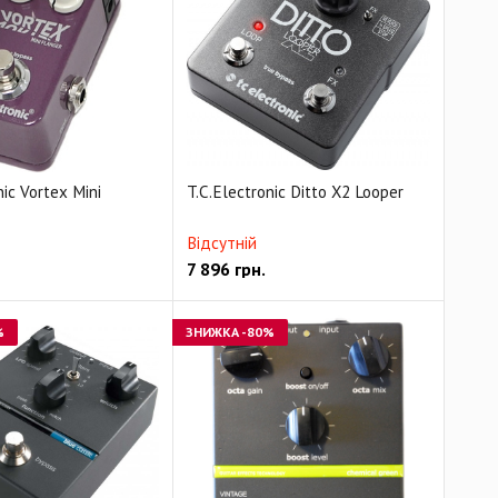
nic Vortex Mini
T.C.Electronic Ditto X2 Looper
Відсутній
7 896
грн.
%
ЗНИЖКА
-80%