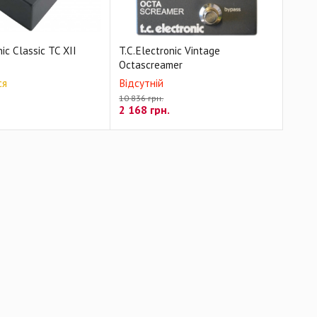
nic Classic TC XII
T.C.Electronic Vintage
Octascreamer
ся
Відсутній
10 836 грн.
2 168
грн.