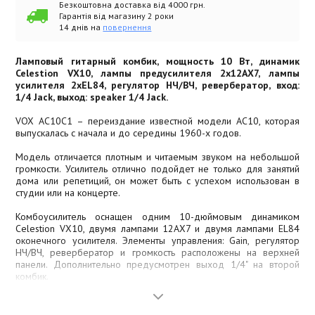
Безкоштовна доставка від 4000 грн.
Гарантія від магазину 2 роки
14 днів на
повернення
Ламповый гитарный комбик, мощность 10 Вт, динамик
Celestion VX10, лампы предусилителя 2x12AX7, лампы
усилителя 2xEL84, регулятор НЧ/ВЧ, ревербератор, вход:
1/4 Jack, выход: speaker 1/4 Jack.
VOX AC10C1 – переиздание известной модели AC10, которая
выпускалась с начала и до середины 1960-х годов.
Модель отличается плотным и читаемым звуком на небольшой
громкости. Усилитель отлично подойдет не только для занятий
дома или репетиций, он может быть с успехом использован в
студии или на концерте.
Комбоусилитель оснащен одним 10-дюймовым динамиком
Celestion VX10, двумя лампами 12AX7 и двумя лампами EL84
оконечного усилителя. Элементы управления: Gain, регулятор
НЧ/ВЧ, ревербератор и громкость расположены на верхней
панели. Дополнительно предусмотрен выход 1/4" на второй
комбик.