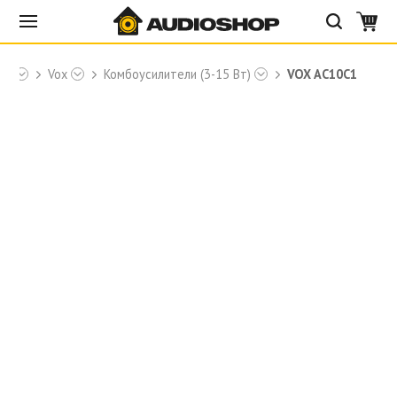
ие
Vox
Комбоусилители (3-15 Вт)
VOX AC10C1