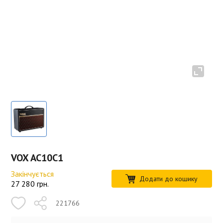
VOX AC10C1
Закінчується
Додати до кошику
27 280
грн.
221766