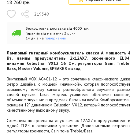
18 260
грн.
219349
Безкоштовна доставка від 4000 грн.
Гарантія від магазину 2 роки
14 днів на
повернення
Ламповый гитарный комбоусилитель класса А, мощность 4
Вт, лампы предусилитель 2х12AX7, оконечного EL84,
динамик Celestion VX12 16 Ом, регуляторы Gain, Treble,
Bass, Master Volume, SPEAKER выход.
Винтажный VOX AC4C1-12 – это сочетание классического даже
ретро дизайна, с мощной «начинкой», которая поспособствует
взрывному тембру самого разнообразного звучания разных
стилей музыки. Такая модель усилителя обеспечит мощное,
объемное звучание в пределах бара или клуба. Комбоусилитель
оснащен 12" динамиком Celestion VX12, который поспособствует
качественному выходному звуку.
Схематика построена на двух лампах 12AX7 в предусилителе и
одной EL84 в оконечном усилителе. Дополнительно встроены
регуляторы громкости, Gain, тона Treble/Bass.