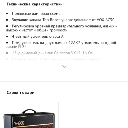
Технические характеристики:
Полностью ламповая схема
Звучание канала Top Boost, унаследованное от VOX AC30
Регулировка уровней предварительного усиления, низких и
высоких частот и общей громкости
4-ваттный усилитель класса A
Предусилитель на двух лампах 12AX7, усилитель на одной
лампе EL84
12-дюймовый динамик Celestion VX12, 16 Ом
Разъемы: вход ¼ Jack, выход на внешний динамик
Размеры: 406 х 211 х 451 мм
Вес: 10,6 кг
Схожі товари