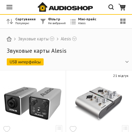
Сортування
Фільтр
Міні-прайс
Звуковые карты
Alesis
Звуковые карты Alesis
USB интерфейсы
21 відгук