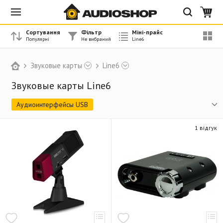
Сортування
Фільтр
Міні-прайс
Звуковые карты
Line6
Звуковые карты Line6
Аудиоинтерфейсы USB
1 відгук