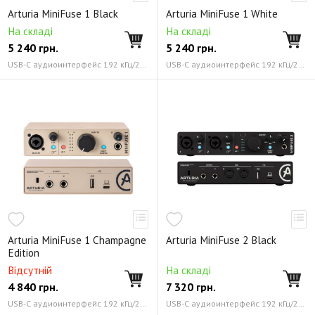
Arturia MiniFuse 1 Black
Arturia MiniFuse 1 White
На складі
На складі
5 240
грн.
5 240
грн.
USB-C аудиоинтерфейс 192 кГц/24 бит
USB-C аудиоинтерфейс 192 кГц/24 бит
Arturia MiniFuse 1 Champagne
Arturia MiniFuse 2 Black
Edition
Відсутній
На складі
4 840
грн.
7 320
грн.
USB-C аудиоинтерфейс 192 кГц/24 бит
USB-C аудиоинтерфейс 192 кГц/24 бит