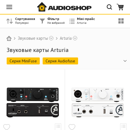
Сортування
Фільтр
Міні-прайс
Звуковые карты
Arturia
Звуковые карты Arturia
Серия MiniFuse
Серия Audiofuse
Снято с производства