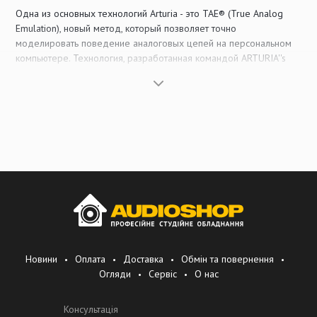
Одна из основных технологий Arturia - это TAE® (True Analog
Emulation), новый метод, который позволяет точно
моделировать поведение аналоговых цепей на персональном
компьютере. Технология, разработанная командой ARTURIA''s
Signal Processing, использовалась для успешного воссоздания
звуков многих легендарных аналоговых синтезаторов. Эта
инновационная технология позволяет занимать Arturia особое
место на ранке музыкальных инструментов и быть одним из
лидеров.
Основная стратегия Arturia и конкурентные преимущества лежат
в основном в инновациях. Благодаря разработкам, Arturia стала
лауреатом многих престижных наград в своей области.
Работая в 25 странах мира, компания получает более 90%
своего дохода за счет экспорта, главным образом в США,
Японию и Северную Европу
Новини
Оплата
Доставка
Обмін та повернення
Огляди
Сервіс
О нас
Консультація