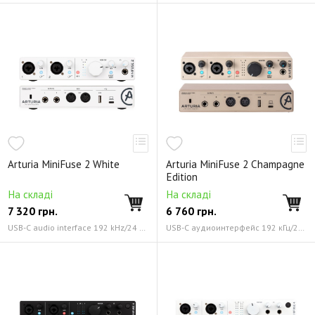
Arturia MiniFuse 2 White
Arturia MiniFuse 2 Champagne
Edition
На складі
На складі
7 320
грн.
6 760
грн.
USB-C audio interface 192 kHz/24 bit
USB-C аудиоинтерфейс 192 кГц/24 бит