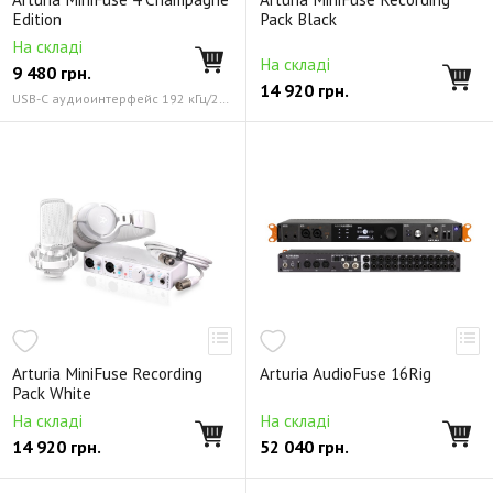
Edition
Pack Black
На складі
На складі
9 480
грн.
14 920
грн.
USB-C аудиоинтерфейс 192 кГц/24 бит
Arturia MiniFuse Recording
Arturia AudioFuse 16Rig
Pack White
На складі
На складі
14 920
грн.
52 040
грн.