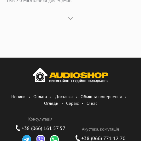
USB 2.0 MIDI кабеля для PC/Mac.
Есть полноценные студийные комплекты (например, USB аудио
интерфейс+микрофон+наушники+3х дюймовые мониторы и
другие варианты(смотрите в приложенном файле))
Это бюджетный сегмент продукции. Основная штаб квартира
Южная Корея, Сеул. Производство - Китай.
Resident audio
- основной акцент продукции компании, это
Thunderbolt аудио интерфейсы и студийные мониторы.
Компания делает акцент на новый компьютерный интерфейс
Thunderbolt, который имеет рад преимуществ, как и по скорости
передачи, так и по возможностям питания по этому интерфейсу.
Новини
Оплата
Доставка
Обмін та повернення
Огляди
Сервіс
О нас
И конечно это немного более дорогой сегмент и он не
большой пока у компании. Фирма американская, но
Консультація
производство в Китае.
+38 (066) 161 57 57
Акустика, комутація
+38 (066) 771 12 70