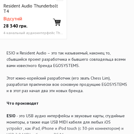
Resident Audio Thunderbolt
T4
Відсутній
28 340
грн.
4-канальный аудиоинтерфейс Thunderbolt 24-бит/96 кГц
ESIO и Resident Audio – это так называемый, наконец то,
сбывшийся проект разработчика и бывшего совладельца всеми
вами известного бренда EGOSYSTEMS.
Этот южно-корейский разработчик (его звать Chess Lim),
разработал практически всю основную продукцию EGOSYSTEMS
и в этот раз начал два эти новых бренда.
Что производят
ESIO
- это USB аудио интерфейсы и звуковые карты, студийные
мониторы, а также еще USB MIDI кабеля для любых iOS
устройст , как iPad, iPhone и iPod touch (с 30-pin коннектором) и