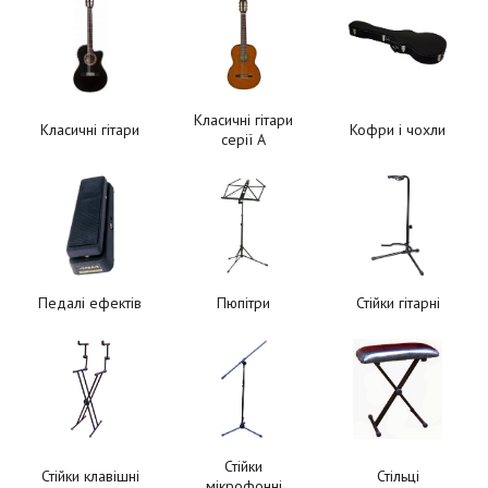
Класичні гітари
Класичні гітари
Кофри і чохли
серії A
Педалі ефектів
Пюпітри
Стійки гітарні
Стійки
Стійки клавішні
Стільці
мікрофонні