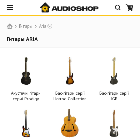
Гитары
Aria
Гитары ARIA
Акустичні гітари
Бас-гітари серії
Бас-гітари серії
сериї Prodigy
Hotrod Collection
IGB