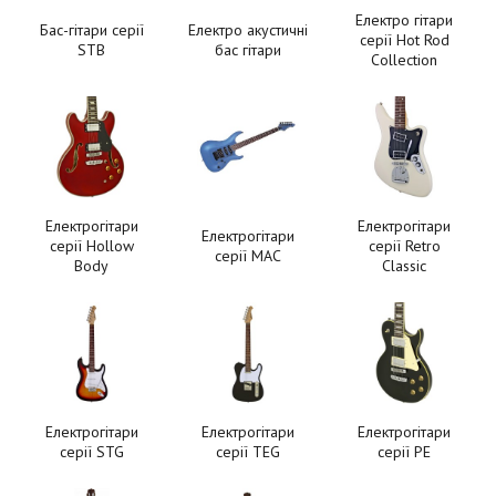
Електро гітари
Бас-гітари серії
Електро акустичні
серії Hot Rod
STB
бас гітари
Collection
Електрогітари
Електрогітари
Електрогітари
серії Hollow
серії Retro
серії MAC
Body
Classic
Електрогітари
Електрогітари
Електрогітари
серії STG
серії TEG
серії РЕ