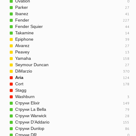
Ovation
0
Parker
27
Ibanez
41
Fender
227
Fender Squier
44
Takamine
14
Epiphone
39
Alvarez
27
Peavey
13
Yamaha
158
Seymour Duncan
27
DiMarzio
370
Aria
124
Cort
178
Stagg
Washburn
3
Струни Elixir
149
Струни La Bella
79
Струни Warwick
28
Струни D'Addario
155
Струни Dunlop
86
Струни DR
0