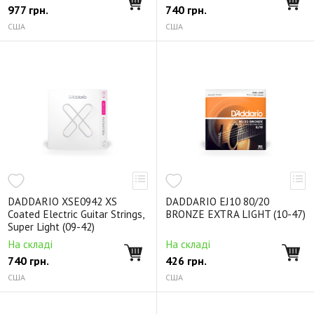
977
грн.
740
грн.
США
США
DADDARIO XSE0942 XS
DADDARIO EJ10 80/20
Coated Electric Guitar Strings,
BRONZE EXTRA LIGHT (10-47)
Super Light (09-42)
На складі
На складі
740
грн.
426
грн.
США
США