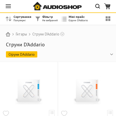
Сортування
Фільтр
Міні-прайс
Гитары
Струни D'Addario
Струни D'Addario
Струни DAddario