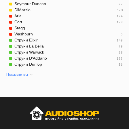
Seymour Duncan
27
DiMarzio
370
Aria
124
Cort
178
Stagg
Washburn
3
Струни Elixir
149
Струни La Bella
79
Струни Warwick
28
Струни D'Addario
155
Струни Dunlop
86
Показати всi