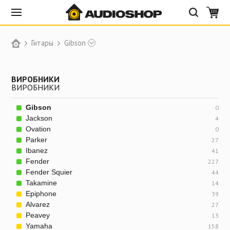
Гитары
Gibson
ВИРОБНИКИ
ВИРОБНИКИ
Gibson
0
Jackson
4
Ovation
0
Parker
27
Ibanez
41
Fender
227
Fender Squier
44
Takamine
14
Epiphone
39
Alvarez
27
Peavey
13
Yamaha
158