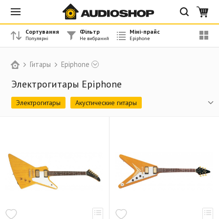
Сортування
Фільтр
Міні-прайс
Гитары
Epiphone
Электрогитары Epiphone
Электрогитары
Акустические гитары